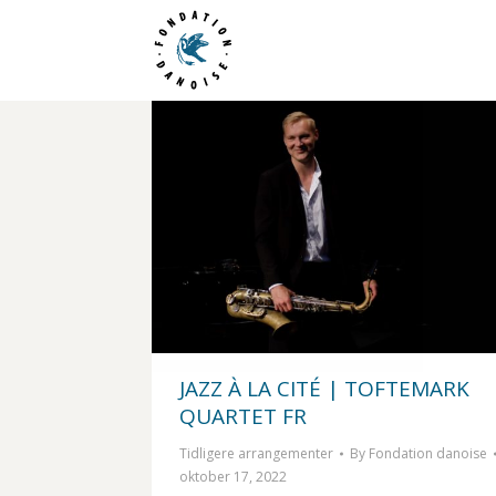
JAZZ À LA CITÉ | TOFTEMARK
QUARTET FR
Tidligere arrangementer
By
Fondation danoise
oktober 17, 2022