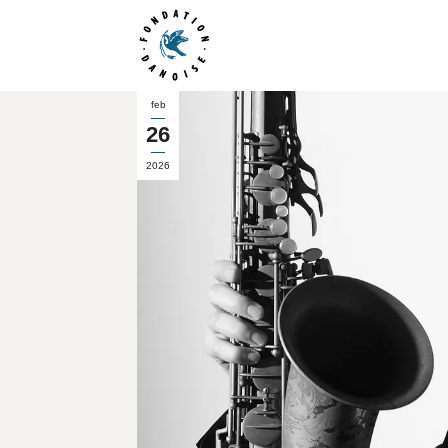
feb
26
2026