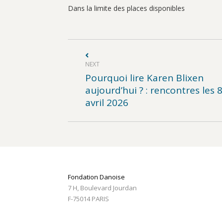
Dans la limite des places disponibles
Post
navigation
NEXT
Pourquoi lire Karen Blixen
Next
aujourd’hui ? : rencontres les 8
post:
avril 2026
Fondation Danoise
7 H, Boulevard Jourdan
F-75014 PARIS