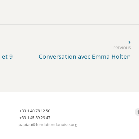
PREVIOUS
Previous
 et 9
Conversation avec Emma Holten
post:
+33 1 40 78 12 50
Fi
+33 1 45 89 29 47
papiau@fondationdanoise.org