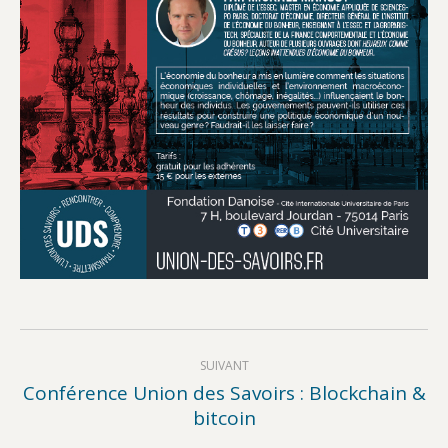
Navigation
SUIVANT
article
Conférence Union des Savoirs : Blockchain &
Article
bitcoin
suivant