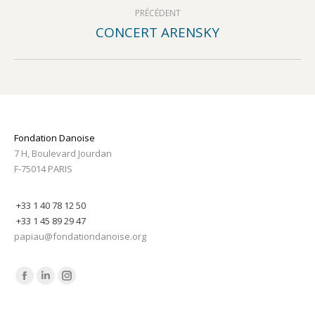
:
PRÉCÉDENT
CONCERT ARENSKY
Article
précédent
:
Fondation Danoise
7 H, Boulevard Jourdan
F-75014 PARIS
+33 1 40 78 12 50
+33 1 45 89 29 47
papiau@fondationdanoise.org
Trouvez nous sur :
Facebook
LinkedIn
Instagram
page
page
page