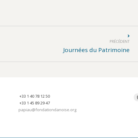
PRÉCÉDENT
Article
Journées du Patrimoine
précédent
:
+33 1 40 78 12 50
Tr
+33 1 45 89 29 47
papiau@fondationdanoise.org