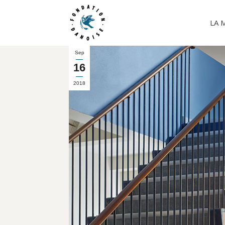
LA 
Sep
16
2018