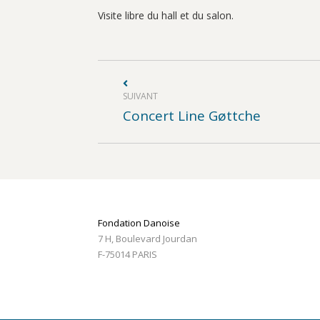
Visite libre du hall et du salon.
Navigation
article
SUIVANT
Article
Concert Line Gøttche
suivant
:
Fondation Danoise
7 H, Boulevard Jourdan
F-75014 PARIS