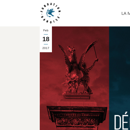
LA 
Feb
18
2017