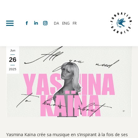
DA
ENG
FR
Facebook
Linkedin
Instagram
page
page
page
opens
opens
opens
in
in
in
Jun
new
new
new
26
window
window
window
2025
Yasmina Kaïna crée sa musique en s’inspirant à la fois de ses