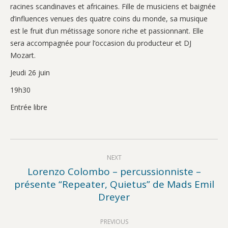
racines scandinaves et africaines. Fille de musiciens et baignée
d’influences venues des quatre coins du monde, sa musique
est le fruit d’un métissage sonore riche et passionnant. Elle
sera accompagnée pour l’occasion du producteur et DJ
Mozart.
Jeudi 26 juin
19h30
Entrée libre
Post
NEXT
navigation
Lorenzo Colombo – percussionniste –
présente “Repeater, Quietus” de Mads Emil
Next
Dreyer
post:
PREVIOUS