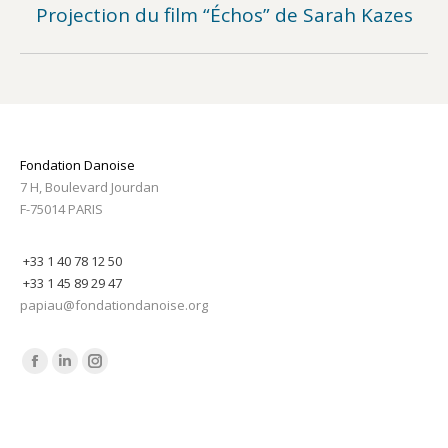
Projection du film “Échos” de Sarah Kazes
Previous
post:
Fondation Danoise
7 H, Boulevard Jourdan
F-75014 PARIS
+33 1 40 78 12 50
+33 1 45 89 29 47
papiau@fondationdanoise.org
Find us on:
Facebook
Linkedin
Instagram
page
page
page
opens
opens
opens