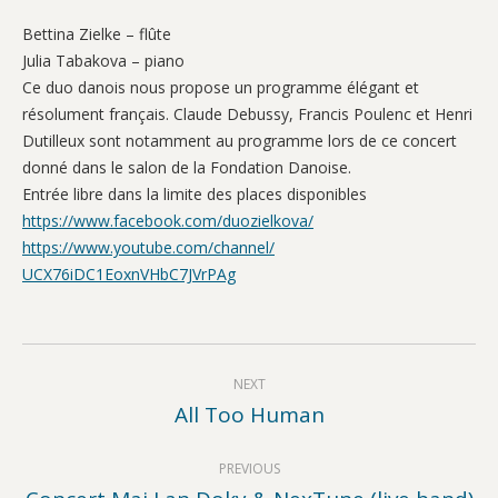
Bettina Zielke – flûte
Julia Tabakova – piano
Ce duo danois nous propose un programme élégant et
résolument français. Claude Debussy, Francis Poulenc et Henri
Dutilleux sont notamment au programme lors de ce concert
donné dans le salon de la Fondation Danoise.
Entrée libre dans la limite des places disponibles
https://www.facebook.com/
duozielkova/
https://www.youtube.com/
channel/
UCX76iDC1EoxnVHbC7JVrPAg
Post
NEXT
navigation
All Too Human
Next
post:
PREVIOUS
Previous