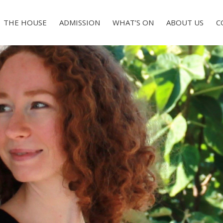
THE HOUSE
ADMISSION
WHAT’S ON
ABOUT US
C