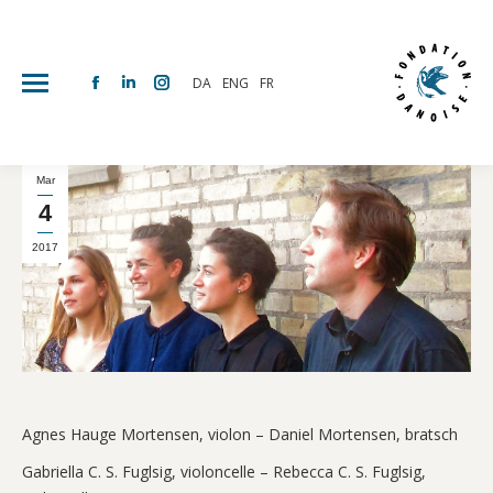
DA
ENG
FR
Facebook
Linkedin
Instagram
page
page
page
opens
opens
opens
in
in
in
Mar
new
new
new
4
window
window
window
2017
Agnes Hauge Mortensen, violon – Daniel Mortensen, bratsch
Gabriella C. S. Fuglsig, violoncelle – Rebecca C. S. Fuglsig,