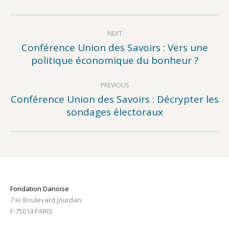
Post
NEXT
navigation
Conférence Union des Savoirs : Vers une
Next
politique économique du bonheur ?
post:
PREVIOUS
Conférence Union des Savoirs : Décrypter les
Previous
sondages électoraux
post:
Fondation Danoise
7 H, Boulevard Jourdan
F-75014 PARIS